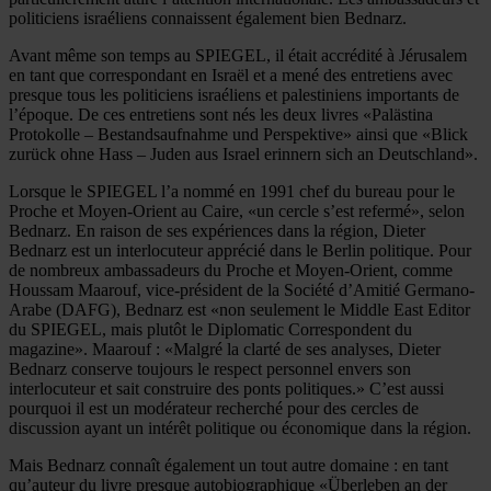
politiciens israéliens connaissent également bien Bednarz.
Avant même son temps au SPIEGEL, il était accrédité à Jérusalem
en tant que correspondant en Israël et a mené des entretiens avec
presque tous les politiciens israéliens et palestiniens importants de
l’époque. De ces entretiens sont nés les deux livres «Palästina
Protokolle – Bestandsaufnahme und Perspektive» ainsi que «Blick
zurück ohne Hass – Juden aus Israel erinnern sich an Deutschland».
Lorsque le SPIEGEL l’a nommé en 1991 chef du bureau pour le
Proche et Moyen-Orient au Caire, «un cercle s’est refermé», selon
Bednarz. En raison de ses expériences dans la région, Dieter
Bednarz est un interlocuteur apprécié dans le Berlin politique. Pour
de nombreux ambassadeurs du Proche et Moyen-Orient, comme
Houssam Maarouf, vice-président de la Société d’Amitié Germano-
Arabe (DAFG), Bednarz est «non seulement le Middle East Editor
du SPIEGEL, mais plutôt le Diplomatic Correspondent du
magazine». Maarouf : «Malgré la clarté de ses analyses, Dieter
Bednarz conserve toujours le respect personnel envers son
interlocuteur et sait construire des ponts politiques.» C’est aussi
pourquoi il est un modérateur recherché pour des cercles de
discussion ayant un intérêt politique ou économique dans la région.
Mais Bednarz connaît également un tout autre domaine : en tant
qu’auteur du livre presque autobiographique «Überleben an der