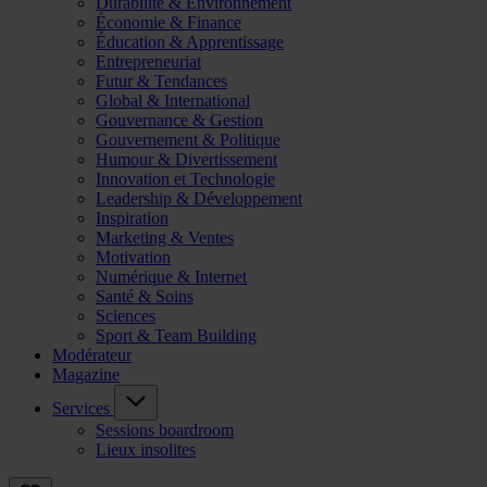
Durabilité & Environnement
Économie & Finance
Éducation & Apprentissage
Entrepreneuriat
Futur & Tendances
Global & International
Gouvernance & Gestion
Gouvernement & Politique
Humour & Divertissement
Innovation et Technologie
Leadership & Développement
Inspiration
Marketing & Ventes
Motivation
Numérique & Internet
Santé & Soins
Sciences
Sport & Team Building
Modérateur
Magazine
Services
Sessions boardroom
Lieux insolites