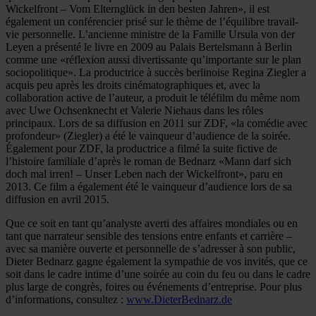
Wickelfront – Vom Elternglück in den besten Jahren», il est
également un conférencier prisé sur le thème de l’équilibre travail-
vie personnelle. L’ancienne ministre de la Famille Ursula von der
Leyen a présenté le livre en 2009 au Palais Bertelsmann à Berlin
comme une «réflexion aussi divertissante qu’importante sur le plan
sociopolitique». La productrice à succès berlinoise Regina Ziegler a
acquis peu après les droits cinématographiques et, avec la
collaboration active de l’auteur, a produit le téléfilm du même nom
avec Uwe Ochsenknecht et Valerie Niehaus dans les rôles
principaux. Lors de sa diffusion en 2011 sur ZDF, «la comédie avec
profondeur» (Ziegler) a été le vainqueur d’audience de la soirée.
Également pour ZDF, la productrice a filmé la suite fictive de
l’histoire familiale d’après le roman de Bednarz «Mann darf sich
doch mal irren! – Unser Leben nach der Wickelfront», paru en
2013. Ce film a également été le vainqueur d’audience lors de sa
diffusion en avril 2015.
Que ce soit en tant qu’analyste averti des affaires mondiales ou en
tant que narrateur sensible des tensions entre enfants et carrière –
avec sa manière ouverte et personnelle de s’adresser à son public,
Dieter Bednarz gagne également la sympathie de vos invités, que ce
soit dans le cadre intime d’une soirée au coin du feu ou dans le cadre
plus large de congrès, foires ou événements d’entreprise. Pour plus
d’informations, consultez :
www.DieterBednarz.de