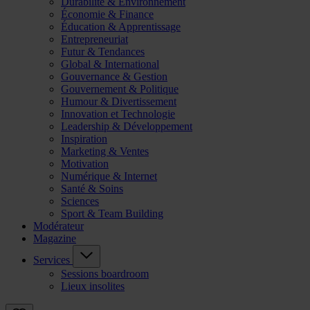
Durabilité & Environnement
Économie & Finance
Éducation & Apprentissage
Entrepreneuriat
Futur & Tendances
Global & International
Gouvernance & Gestion
Gouvernement & Politique
Humour & Divertissement
Innovation et Technologie
Leadership & Développement
Inspiration
Marketing & Ventes
Motivation
Numérique & Internet
Santé & Soins
Sciences
Sport & Team Building
Modérateur
Magazine
Services
Sessions boardroom
Lieux insolites