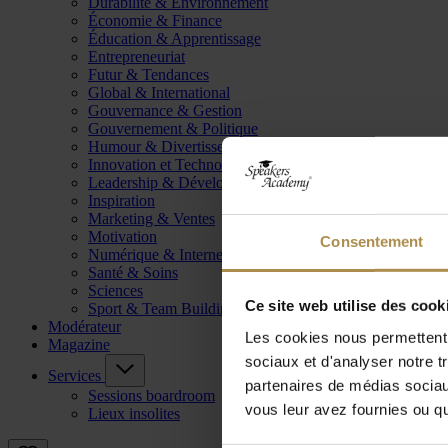
Durabilité & Environnement
Économie & Finance
Éducation & Apprentissage
Entrepreneuriat
Futur & Tendances
Global & International
Gouvernance & Gestion
Gouvernement & Politique
Humour & Divertissement
Innovation et Technologie
Leadership & Développement
Inspiration
Marketing & Ventes
Motivation
Consentement
Numérique & Internet
Santé & Soins
Sciences
Ce site web utilise des cook
Sport & Team Building
Modérateur
Les cookies nous permettent d
Magazine
sociaux et d'analyser notre t
Services
partenaires de médias sociaux
Sessions boardroom
vous leur avez fournies ou qu'
Lieux insolites