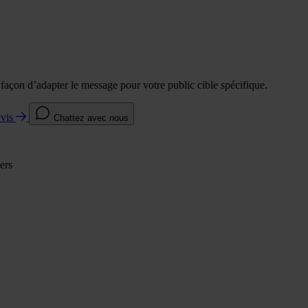
e façon d’adapter le message pour votre public cible spécifique.
evis
Chattez avec nous
ers