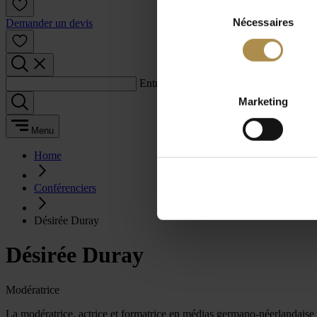
Sélection
Nécessaires
du
Demander un devis
consentement
Entrez un terme de recherche :
Marketing
Menu
Home
Conférenciers
Désirée Duray
Désirée Duray
Modératrice
La modératrice, actrice et formatrice en médias germano-néerlandaise s'