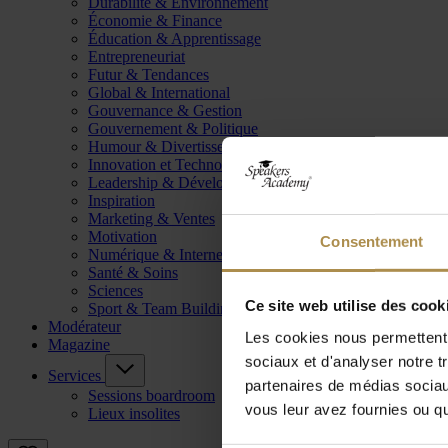
Durabilité & Environnement
Économie & Finance
Éducation & Apprentissage
Entrepreneuriat
Futur & Tendances
Global & International
Gouvernance & Gestion
Gouvernement & Politique
Humour & Divertissement
Innovation et Technologie
Leadership & Développement
Inspiration
Marketing & Ventes
Motivation
Consentement
Numérique & Internet
Santé & Soins
Sciences
Ce site web utilise des cook
Sport & Team Building
Modérateur
Les cookies nous permettent d
Magazine
sociaux et d'analyser notre t
Services
partenaires de médias sociaux
Sessions boardroom
vous leur avez fournies ou qu'
Lieux insolites