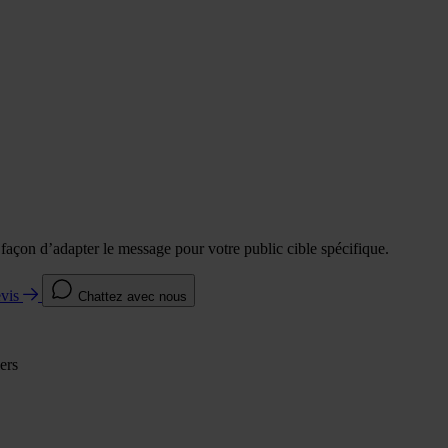
e façon d’adapter le message pour votre public cible spécifique.
evis
Chattez avec nous
ers