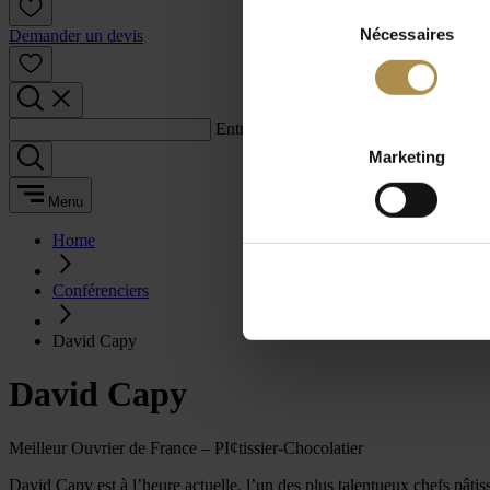
Sélection
Nécessaires
du
Demander un devis
consentement
Entrez un terme de recherche :
Marketing
Menu
Home
Conférenciers
David Capy
David Capy
Meilleur Ouvrier de France – PI¢tissier-Chocolatier
David Capy est à l’heure actuelle, l’un des plus talentueux chefs pâtiss