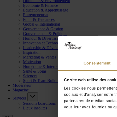
Durabilité & Environnement
Économie & Finance
Éducation & Apprentissage
Entrepreneuriat
Futur & Tendances
Global & International
Gouvernance & Gestion
Gouvernement & Politique
Humour & Divertissement
Innovation et Technologie
Leadership & Développement
Inspiration
Marketing & Ventes
Motivation
Consentement
Numérique & Internet
Santé & Soins
Sciences
Ce site web utilise des cook
Sport & Team Building
Modérateur
Les cookies nous permettent d
Magazine
sociaux et d'analyser notre t
Services
partenaires de médias sociaux
Sessions boardroom
vous leur avez fournies ou qu'
Lieux insolites