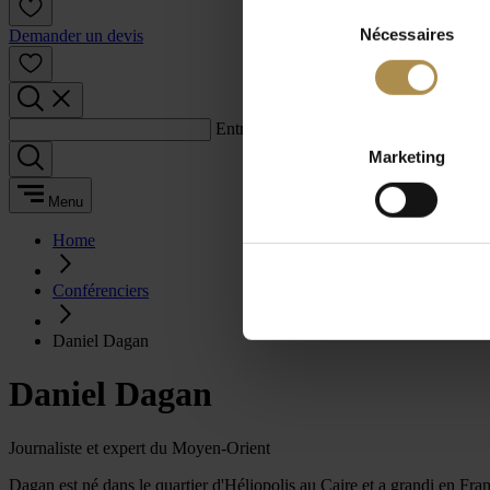
Sélection
Nécessaires
du
Demander un devis
consentement
Entrez un terme de recherche :
Marketing
Menu
Home
Conférenciers
Daniel Dagan
Daniel Dagan
Journaliste et expert du Moyen-Orient
Dagan est né dans le quartier d'Héliopolis au Caire et a grandi en Franc