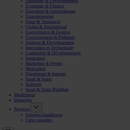
Durabilité & Environnement
Économie & Finance
Éducation & Apprentissage
Entrepreneuriat
Futur & Tendances
Global & International
Gouvernance & Gestion
Gouvernement & Politique
Humour & Divertissement
Innovation et Technologie
Leadership & Développement
Inspiration
Marketing & Ventes
Motivation
Numérique & Internet
Santé & Soins
Sciences
Sport & Team Building
Modérateur
Magazine
Services
Sessions boardroom
Lieux insolites