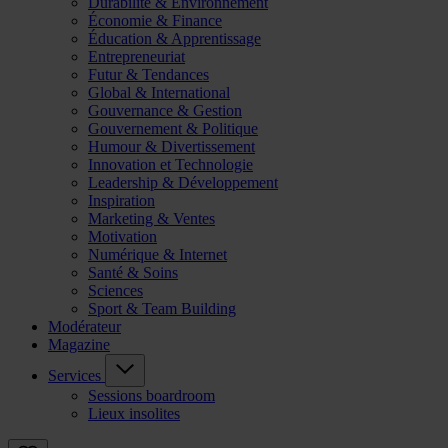
Durabilité & Environnement
Économie & Finance
Éducation & Apprentissage
Entrepreneuriat
Futur & Tendances
Global & International
Gouvernance & Gestion
Gouvernement & Politique
Humour & Divertissement
Innovation et Technologie
Leadership & Développement
Inspiration
Marketing & Ventes
Motivation
Numérique & Internet
Santé & Soins
Sciences
Sport & Team Building
Modérateur
Magazine
Services
Sessions boardroom
Lieux insolites