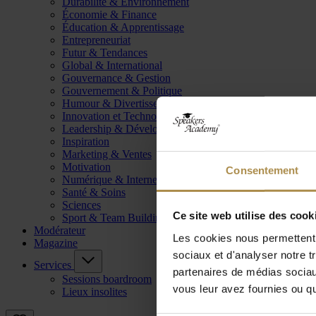
Durabilité & Environnement
Économie & Finance
Éducation & Apprentissage
Entrepreneuriat
Futur & Tendances
Global & International
Gouvernance & Gestion
Gouvernement & Politique
Humour & Divertissement
Innovation et Technologie
Leadership & Développement
Inspiration
Marketing & Ventes
Motivation
Consentement
Numérique & Internet
Santé & Soins
Sciences
Ce site web utilise des cook
Sport & Team Building
Modérateur
Les cookies nous permettent d
Magazine
sociaux et d'analyser notre t
Services
partenaires de médias sociaux
Sessions boardroom
vous leur avez fournies ou qu'
Lieux insolites