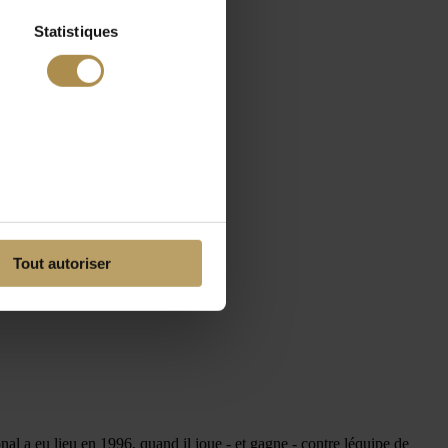
Statistiques
Tout autoriser
 a eu lieu en 1996, quand il joue - et gagne - contre léquipe de