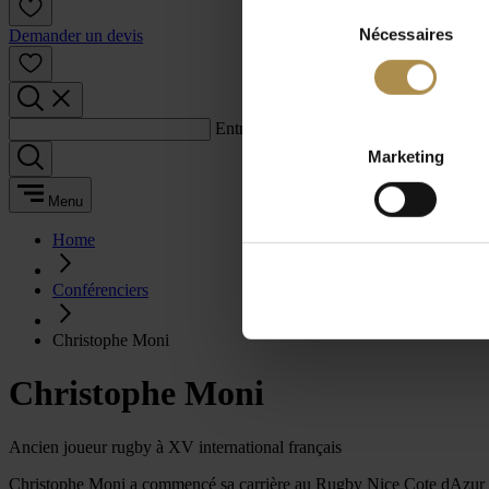
Sélection
Nécessaires
du
Demander un devis
consentement
Entrez un terme de recherche :
Marketing
Menu
Home
Conférenciers
Christophe Moni
Christophe Moni
Ancien joueur rugby à XV international français
Christophe Moni a commencé sa carrière au Rugby Nice Cote dAzur Univ