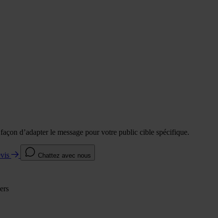
e façon d’adapter le message pour votre public cible spécifique.
evis
Chattez avec nous
ers