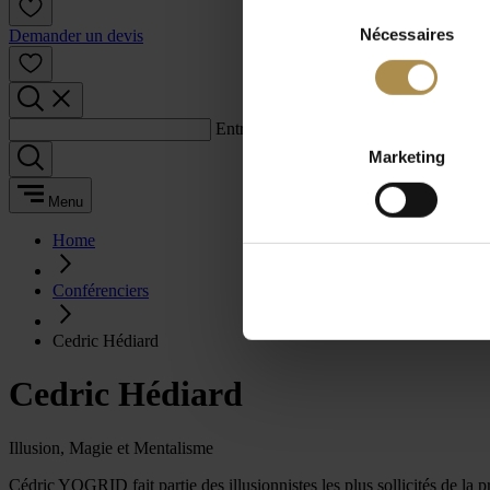
Sélection
Nécessaires
du
Demander un devis
consentement
Entrez un terme de recherche :
Marketing
Menu
Home
Conférenciers
Cedric Hédiard
Cedric Hédiard
Illusion, Magie et Mentalisme
Cédric YOGRID fait partie des illusionnistes les plus sollicités de la 