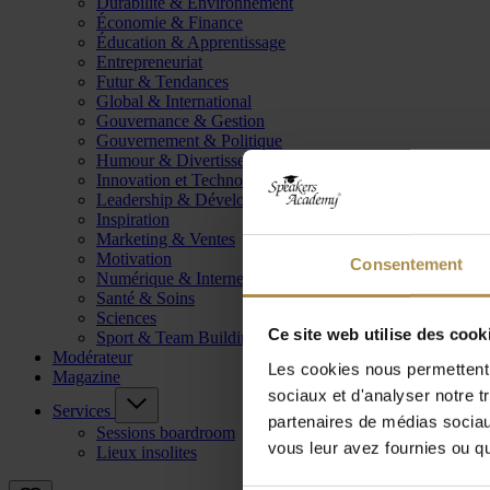
Durabilité & Environnement
Économie & Finance
Éducation & Apprentissage
Entrepreneuriat
Futur & Tendances
Global & International
Gouvernance & Gestion
Gouvernement & Politique
Humour & Divertissement
Innovation et Technologie
Leadership & Développement
Inspiration
Marketing & Ventes
Motivation
Consentement
Numérique & Internet
Santé & Soins
Sciences
Ce site web utilise des cook
Sport & Team Building
Modérateur
Les cookies nous permettent d
Magazine
sociaux et d'analyser notre t
Services
partenaires de médias sociaux
Sessions boardroom
vous leur avez fournies ou qu'
Lieux insolites