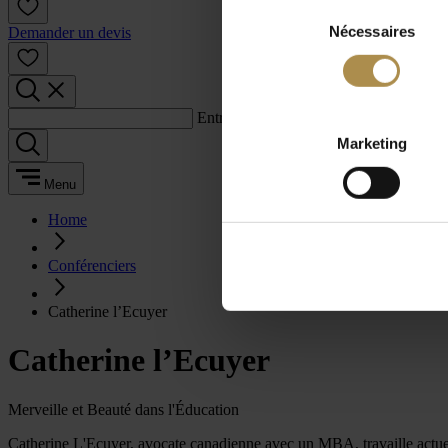
Sélection
Nécessaires
du
Demander un devis
consentement
Entrez un terme de recherche :
Marketing
Menu
Home
Conférenciers
Catherine l’Ecuyer
Catherine l’Ecuyer
Merveille et Beauté dans l'Éducation
Catherine L'Ecuyer, avocate canadienne avec un MBA, travaille actuel