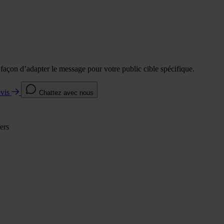
e façon d’adapter le message pour votre public cible spécifique.
evis
Chattez avec nous
ers