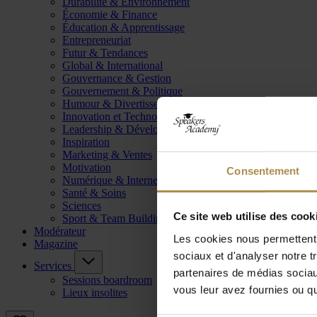
Durabilité & Environnement
Économie & Finance
Éducation & Apprentissage
Entrepreneuriat
Futur & Tendances
Global & International
Gouvernance & Gestion
Gouvernement & Politique
Humour & Divertissement
Innovation et Technologie
Leadership & Développement
Inspiration
Marketing & Ventes
Motivation
Consentement
Numérique & Internet
Santé & Soins
Sciences
Ce site web utilise des cook
Sport & Team Building
Modérateur
Les cookies nous permettent d
Magazine
sociaux et d'analyser notre t
Services
partenaires de médias sociaux
Sessions boardroom
vous leur avez fournies ou qu'
Lieux insolites