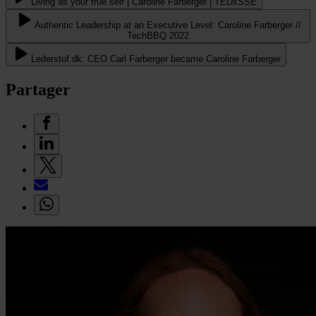
Living as your true self | Caroline Farberger | TEDxSSE
Authentic Leadership at an Executive Level: Caroline Farberger //
TechBBQ 2022
Lederstof.dk: CEO Carl Farberger became Caroline Farberger
Partager