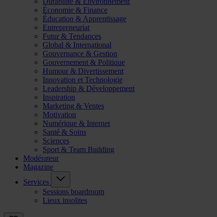
Durabilité & Environnement
Économie & Finance
Éducation & Apprentissage
Entrepreneuriat
Futur & Tendances
Global & International
Gouvernance & Gestion
Gouvernement & Politique
Humour & Divertissement
Innovation et Technologie
Leadership & Développement
Inspiration
Marketing & Ventes
Motivation
Numérique & Internet
Santé & Soins
Sciences
Sport & Team Building
Modérateur
Magazine
Services
Sessions boardroom
Lieux insolites