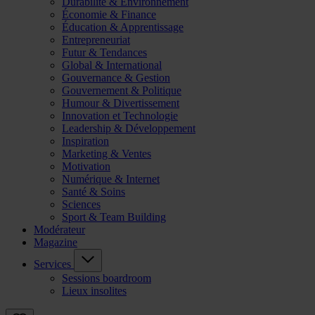
Durabilité & Environnement
Économie & Finance
Éducation & Apprentissage
Entrepreneuriat
Futur & Tendances
Global & International
Gouvernance & Gestion
Gouvernement & Politique
Humour & Divertissement
Innovation et Technologie
Leadership & Développement
Inspiration
Marketing & Ventes
Motivation
Numérique & Internet
Santé & Soins
Sciences
Sport & Team Building
Modérateur
Magazine
Services
Sessions boardroom
Lieux insolites