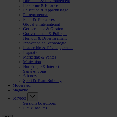
Durabilité & Environnement
Économie & Finance
Éducation & Apprentissage
Entrepreneuriat
Futur & Tendances
Global & International
Gouvernance & Gestion
Gouvernement & Politique
Humour & Divertissement
Innovation et Technologie
Leadership & Développement
Inspiration
Marketing & Ventes
Motivation
Numérique & Internet
Santé & Soins
Sciences
Sport & Team Building
Modérateur
Magazine
Services
Sessions boardroom
Lieux insolites