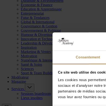
Durabilité & Environnement
Économie & Finance
Éducation & Apprentissage
Entrepreneuriat
Futur & Tendances
Global & International
Gouvernance & Gestion
Gouvernement & Politique
Humour & Divertissement
Innovation et Technologie
Leadership & Développement
Inspiration
Marketing & Ventes
Motivation
Consentement
Numérique & Internet
Santé & Soins
Sciences
Ce site web utilise des cook
Sport & Team Building
Modérateur
Les cookies nous permettent d
Magazine
sociaux et d'analyser notre t
Services
partenaires de médias sociaux
Sessions boardroom
vous leur avez fournies ou qu'
Lieux insolites