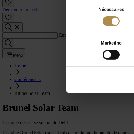
Sélection
Nécessaires
du
Demander un devis
consentement
Entrez un terme de recherche :
Marketing
Menu
Home
Conférenciers
Brunel Solar Team
Brunel Solar Team
L'équipe de course solaire de Delft
L'équipe Brunel Solar est sept fois championne du monde de course sola