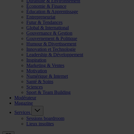
Durabilité & Environnement
Économie & Finance
Éducation & Apprentissage
Entrepreneuriat
Futur & Tendances
Global & International
Gouvernance & Gestion
Gouvernement & Politique
Humour & Divertissement
Innovation et Technologie
Leadership & Développement
Inspiration
Marketing & Ventes
Motivation
Numérique & Internet
Santé & Soins
Sciences
Sport & Team Building
Modérateur
Magazine
Services
Sessions boardroom
Lieux insolites