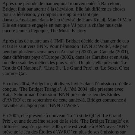
Après une période de mannequinat mouvementée à Barcelone,
Bridget finit par atterrir à la télévision. Elle fait différentes choses
pour la télévision, y compris un emploi en tant que
danseuse/assistante dans le jeu télévisé de Hans Kraaij, Man O Man.
Elle est ensuite engagée en tant que VJ pour la chaîne musicale
encore jeune à l’époque, The Music Factory.
Après plus de quatre ans à TMF, Bridget décide de changer de cap
et fait le saut vers BNN. Pour l’émission ‘BNN at Work’, elle part
pendant plusieurs semaines en Australie (2000), au Canada (2001),
dans différents pays d’Europe (2002), dans les Caraïbes et en Asie,
où elle essaie les métiers les plus variés. De plus, elle présente ‘Le
Test de QI National’, ‘Liste 0’, ‘Le Grand Prix’, et ‘Le Sexe, C’est
Comme Ça’.
En mars 2004, Bridget reçoit divers invités dans l’émission qu’elle a
conçue, ‘The Bridget Triangle’. À l’été 2004, elle présente avec
Katja Schuurman l’émission ‘BNN présente le Jeu des Étoiles
d’AVRO’ et en septembre de cette année-là, Bridget commence à
travailler au Japon pour ‘BNN at Work’.
En 2005, elle présente à nouveau ‘Le Test de QI’ et ‘Le Grand
Prix’, et une deuxième saison de la série ‘The Bridget Triangle’ est
diffusée. Jusqu’en janvier 2006, elle est visible à BNN avec ‘BNN
présente le Jeu des Étoiles d’AVRO’ en plus de ses émissions sur