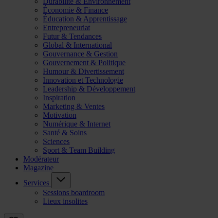
Durabilité & Environnement
Économie & Finance
Éducation & Apprentissage
Entrepreneuriat
Futur & Tendances
Global & International
Gouvernance & Gestion
Gouvernement & Politique
Humour & Divertissement
Innovation et Technologie
Leadership & Développement
Inspiration
Marketing & Ventes
Motivation
Numérique & Internet
Santé & Soins
Sciences
Sport & Team Building
Modérateur
Magazine
Services
Sessions boardroom
Lieux insolites