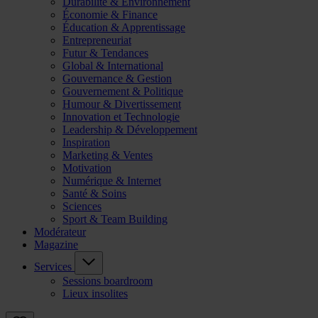
Durabilité & Environnement
Économie & Finance
Éducation & Apprentissage
Entrepreneuriat
Futur & Tendances
Global & International
Gouvernance & Gestion
Gouvernement & Politique
Humour & Divertissement
Innovation et Technologie
Leadership & Développement
Inspiration
Marketing & Ventes
Motivation
Numérique & Internet
Santé & Soins
Sciences
Sport & Team Building
Modérateur
Magazine
Services
Sessions boardroom
Lieux insolites