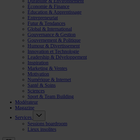
Durabilité & Environnement
Économie & Finance
Éducation & Apprentissage
Entrepreneuriat
Futur & Tendances
Global & International
Gouvernance & Gestion
Gouvernement & Politique
Humour & Divertissement
Innovation et Technologie
Leadership & Développement
Inspiration
Marketing & Ventes
Motivation
Numérique & Internet
Santé & Soins
Sciences
Sport & Team Building
Modérateur
Magazine
Services
Sessions boardroom
Lieux insolites