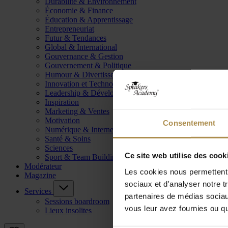
Durabilité & Environnement
Économie & Finance
Éducation & Apprentissage
Entrepreneuriat
Futur & Tendances
Global & International
Gouvernance & Gestion
Gouvernement & Politique
Humour & Divertissement
Innovation et Technologie
Leadership & Développement
Inspiration
Marketing & Ventes
Motivation
Consentement
Numérique & Internet
Santé & Soins
Sciences
Ce site web utilise des cook
Sport & Team Building
Modérateur
Les cookies nous permettent d
Magazine
sociaux et d'analyser notre t
Services
partenaires de médias sociaux
Sessions boardroom
vous leur avez fournies ou qu'
Lieux insolites