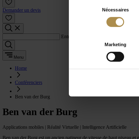
Sélection
Nécessaires
du
Demander un devis
consentement
Entrez un terme de recherche :
Marketing
Menu
Home
Conférenciers
Ben van der Burg
Ben van der Burg
Applications mobiles | Réalité Virtuelle | Intelligence Artificielle
Ben van der Burg est un ancien patineur de vitesse de haut niveau et e