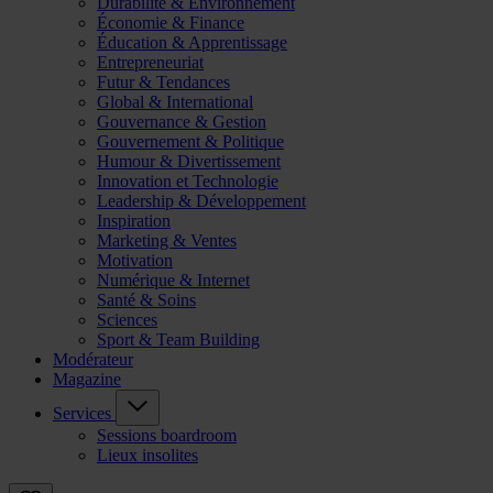
Durabilité & Environnement
Économie & Finance
Éducation & Apprentissage
Entrepreneuriat
Futur & Tendances
Global & International
Gouvernance & Gestion
Gouvernement & Politique
Humour & Divertissement
Innovation et Technologie
Leadership & Développement
Inspiration
Marketing & Ventes
Motivation
Numérique & Internet
Santé & Soins
Sciences
Sport & Team Building
Modérateur
Magazine
Services
Sessions boardroom
Lieux insolites