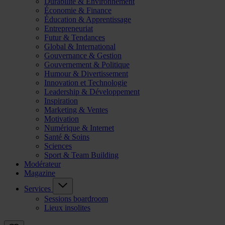
Durabilité & Environnement
Économie & Finance
Éducation & Apprentissage
Entrepreneuriat
Futur & Tendances
Global & International
Gouvernance & Gestion
Gouvernement & Politique
Humour & Divertissement
Innovation et Technologie
Leadership & Développement
Inspiration
Marketing & Ventes
Motivation
Numérique & Internet
Santé & Soins
Sciences
Sport & Team Building
Modérateur
Magazine
Services
Sessions boardroom
Lieux insolites