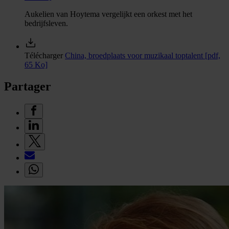
Aukelien van Hoytema vergelijkt een orkest met het
bedrijfsleven.
Télécharger
China, broedplaats voor muzikaal toptalent
[pdf,
65 Ko]
Partager