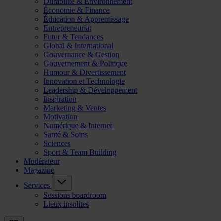
Durabilité & Environnement
Économie & Finance
Éducation & Apprentissage
Entrepreneuriat
Futur & Tendances
Global & International
Gouvernance & Gestion
Gouvernement & Politique
Humour & Divertissement
Innovation et Technologie
Leadership & Développement
Inspiration
Marketing & Ventes
Motivation
Numérique & Internet
Santé & Soins
Sciences
Sport & Team Building
Modérateur
Magazine
Services
Sessions boardroom
Lieux insolites