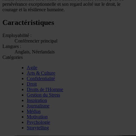
persévérance exceptionnelle et son regard acéré sur le droit, le
courage et la résilience humaine.
Caractéristiques
Employabilité :
Conférencier principal
Langues :
Anglais, Néerlandais
Catégories
Agile
Arts & Culture
Confidentialité
Droit
Droits de l'Homme
Gestion du Stress
Inspiration
Journalisme
Médias
Motivation
Psychologie
Storytelling