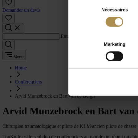
Sélection
Nécessaires
du
Demander un devis
consentement
Entrez un terme de recherche :
Marketing
Menu
Home
Conférenciers
Arvid Munzebrock en Bart van de Bergh
Arvid Munzebrock en Bart van 
Chirurgien traumatologique et pilote de KLM/ancien pilote de chasse
TopKnife est le seul duo de conférenciers au monde qui réunit un chir