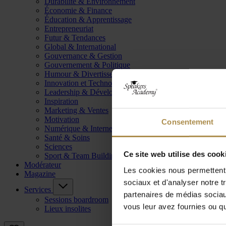
Durabilité & Environnement
Économie & Finance
Éducation & Apprentissage
Entrepreneuriat
Futur & Tendances
Global & International
Gouvernance & Gestion
Gouvernement & Politique
Humour & Divertissement
Innovation et Technologie
Leadership & Développement
Inspiration
Marketing & Ventes
Motivation
Consentement
Numérique & Internet
Santé & Soins
Sciences
Ce site web utilise des cook
Sport & Team Building
Modérateur
Les cookies nous permettent d
Magazine
sociaux et d'analyser notre t
Services
partenaires de médias sociaux
Sessions boardroom
vous leur avez fournies ou qu'
Lieux insolites