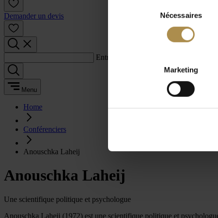
Sélection
Nécessaires
du
Demander un devis
consentement
Entrez un terme de recherche :
Marketing
Menu
Home
Conférenciers
Anouschka Laheij
Anouschka Laheij
Une scientifique politique et psychologue
Anouschka Laheij (1972) est une scientifique politique et psychologue