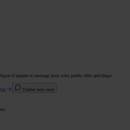
e façon d’adapter le message pour votre public cible spécifique.
evis
Chattez avec nous
ers