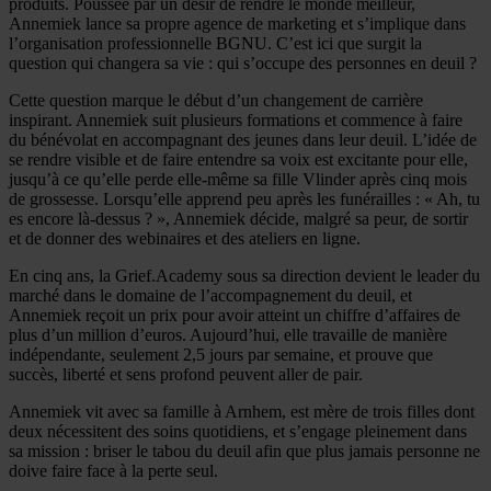
produits. Poussée par un désir de rendre le monde meilleur,
Annemiek lance sa propre agence de marketing et s’implique dans
l’organisation professionnelle BGNU. C’est ici que surgit la
question qui changera sa vie : qui s’occupe des personnes en deuil ?
Cette question marque le début d’un changement de carrière
inspirant. Annemiek suit plusieurs formations et commence à faire
du bénévolat en accompagnant des jeunes dans leur deuil. L’idée de
se rendre visible et de faire entendre sa voix est excitante pour elle,
jusqu’à ce qu’elle perde elle-même sa fille Vlinder après cinq mois
de grossesse. Lorsqu’elle apprend peu après les funérailles : « Ah, tu
es encore là-dessus ? », Annemiek décide, malgré sa peur, de sortir
et de donner des webinaires et des ateliers en ligne.
En cinq ans, la Grief.Academy sous sa direction devient le leader du
marché dans le domaine de l’accompagnement du deuil, et
Annemiek reçoit un prix pour avoir atteint un chiffre d’affaires de
plus d’un million d’euros. Aujourd’hui, elle travaille de manière
indépendante, seulement 2,5 jours par semaine, et prouve que
succès, liberté et sens profond peuvent aller de pair.
Annemiek vit avec sa famille à Arnhem, est mère de trois filles dont
deux nécessitent des soins quotidiens, et s’engage pleinement dans
sa mission : briser le tabou du deuil afin que plus jamais personne ne
doive faire face à la perte seul.