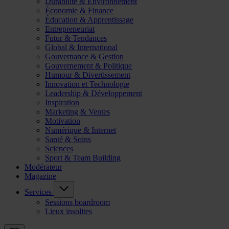
Durabilité & Environnement
Économie & Finance
Éducation & Apprentissage
Entrepreneuriat
Futur & Tendances
Global & International
Gouvernance & Gestion
Gouvernement & Politique
Humour & Divertissement
Innovation et Technologie
Leadership & Développement
Inspiration
Marketing & Ventes
Motivation
Numérique & Internet
Santé & Soins
Sciences
Sport & Team Building
Modérateur
Magazine
Services
Sessions boardroom
Lieux insolites