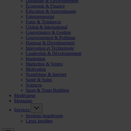
Durabilité & Environnement
Économie & Finance
Éducation & Apprentissage
Entrepreneuriat
Futur & Tendances
Global & International
Gouvernance & Gestion
Gouvernement & Politique
Humour & Divertissement
Innovation et Technologie
Leadership & Développement
Inspiration
Marketing & Ventes
Motivation
Numérique & Internet
Santé & Soins
Sciences
Sport & Team Building
Modérateur
Magazine
Services
Sessions boardroom
Lieux insolites