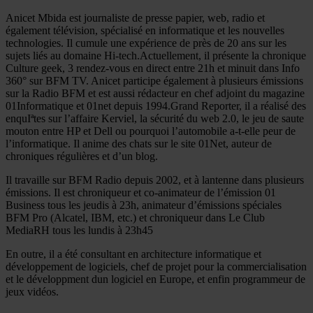
Anicet Mbida est journaliste de presse papier, web, radio et
également télévision, spécialisé en informatique et les nouvelles
technologies. Il cumule une expérience de près de 20 ans sur les
sujets liés au domaine Hi-tech.Actuellement, il présente la chronique
Culture geek, 3 rendez-vous en direct entre 21h et minuit dans Info
360° sur BFM TV. Anicet participe également à plusieurs émissions
sur la Radio BFM et est aussi rédacteur en chef adjoint du magazine
01Informatique et 01net depuis 1994.Grand Reporter, il a réalisé des
enquIªtes sur l’affaire Kerviel, la sécurité du web 2.0, le jeu de saute
mouton entre HP et Dell ou pourquoi l’automobile a-t-elle peur de
l’informatique. Il anime des chats sur le site 01Net, auteur de
chroniques régulières et d’un blog.
Il travaille sur BFM Radio depuis 2002, et à lantenne dans plusieurs
émissions. Il est chroniqueur et co-animateur de l’émission 01
Business tous les jeudis à 23h, animateur d’émissions spéciales
BFM Pro (Alcatel, IBM, etc.) et chroniqueur dans Le Club
MediaRH tous les lundis à 23h45
En outre, il a été consultant en architecture informatique et
développement de logiciels, chef de projet pour la commercialisation
et le développment dun logiciel en Europe, et enfin programmeur de
jeux vidéos.