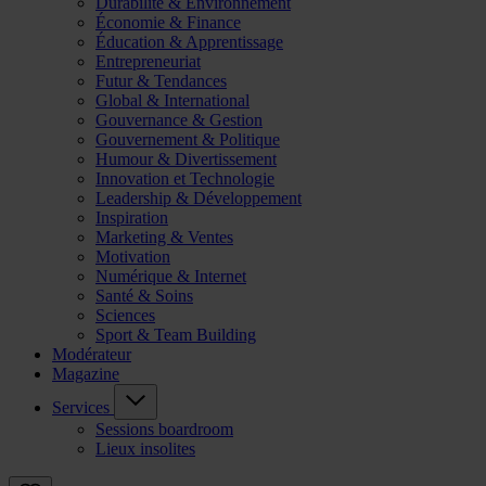
Durabilité & Environnement
Économie & Finance
Éducation & Apprentissage
Entrepreneuriat
Futur & Tendances
Global & International
Gouvernance & Gestion
Gouvernement & Politique
Humour & Divertissement
Innovation et Technologie
Leadership & Développement
Inspiration
Marketing & Ventes
Motivation
Numérique & Internet
Santé & Soins
Sciences
Sport & Team Building
Modérateur
Magazine
Services
Sessions boardroom
Lieux insolites