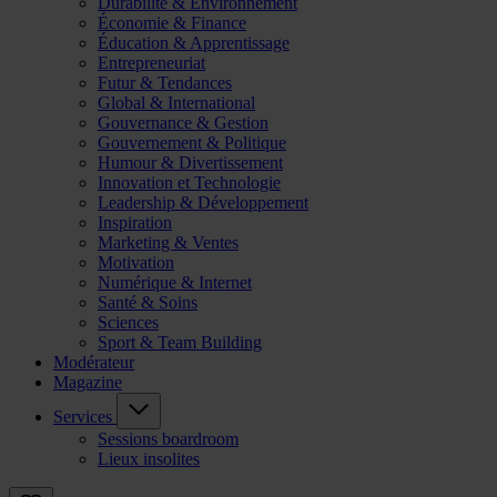
Durabilité & Environnement
Économie & Finance
Éducation & Apprentissage
Entrepreneuriat
Futur & Tendances
Global & International
Gouvernance & Gestion
Gouvernement & Politique
Humour & Divertissement
Innovation et Technologie
Leadership & Développement
Inspiration
Marketing & Ventes
Motivation
Numérique & Internet
Santé & Soins
Sciences
Sport & Team Building
Modérateur
Magazine
Services
Sessions boardroom
Lieux insolites