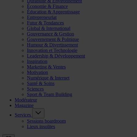
Durabilité & Environnement
Économie & Finance
Éducation & Apprentissage
Entrepreneuriat
Futur & Tendances
Global & International
Gouvernance & Gestion
Gouvernement & Politique
Humour & Divertissement
Innovation et Technologie
Leadership & Développement
Inspiration
Marketing & Ventes
Motivation
Numérique & Internet
Santé & Soins
Sciences
Sport & Team Building
Modérateur
Magazine
Services
Sessions boardroom
Lieux insolites