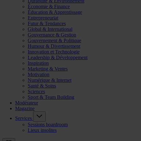
Durabilité & Environnement
Économie & Finance
Éducation & Apprentissage
Entrepreneuriat
Futur & Tendances
Global & International
Gouvernance & Gestion
Gouvernement & Politique
Humour & Divertissement
Innovation et Technologie
Leadership & Développement
Inspiration
Marketing & Ventes
Motivation
Numérique & Internet
Santé & Soins
Sciences
Sport & Team Building
Modérateur
Magazine
Services
Sessions boardroom
Lieux insolites