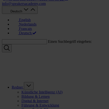
info@speakersacademy.com
Deutsch
English
Nederlands
Français
Deutsch
Einen Suchbegriff eingeben:
Redner
Künstliche Intelligenz (AI)
Bildung & Lernen
Digital & Internet
Führung & Entwicklung