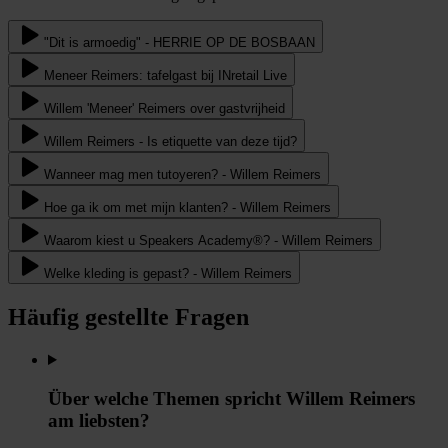
"Dit is armoedig" - HERRIE OP DE BOSBAAN
Meneer Reimers: tafelgast bij INretail Live
Willem 'Meneer' Reimers over gastvrijheid
Willem Reimers - Is etiquette van deze tijd?
Wanneer mag men tutoyeren? - Willem Reimers
Hoe ga ik om met mijn klanten? - Willem Reimers
Waarom kiest u Speakers Academy®? - Willem Reimers
Welke kleding is gepast? - Willem Reimers
Häufig gestellte Fragen
Über welche Themen spricht Willem Reimers
am liebsten?