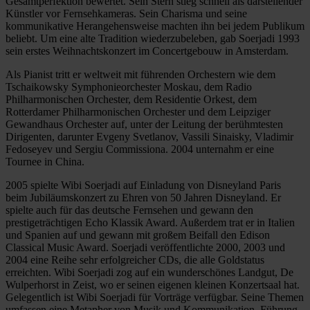
Gesamtperfektion bewertet. Sein Stern stieg schnell als darstellender
Künstler vor Fernsehkameras. Sein Charisma und seine
kommunikative Herangehensweise machten ihn bei jedem Publikum
beliebt. Um eine alte Tradition wiederzubeleben, gab Soerjadi 1993
sein erstes Weihnachtskonzert im Concertgebouw in Amsterdam.
Als Pianist tritt er weltweit mit führenden Orchestern wie dem
Tschaikowsky Symphonieorchester Moskau, dem Radio
Philharmonischen Orchester, dem Residentie Orkest, dem
Rotterdamer Philharmonischen Orchester und dem Leipziger
Gewandhaus Orchester auf, unter der Leitung der berühmtesten
Dirigenten, darunter Evgeny Svetlanov, Vassili Sinaisky, Vladimir
Fedoseyev und Sergiu Commissiona. 2004 unternahm er eine
Tournee in China.
2005 spielte Wibi Soerjadi auf Einladung von Disneyland Paris
beim Jubiläumskonzert zu Ehren von 50 Jahren Disneyland. Er
spielte auch für das deutsche Fernsehen und gewann den
prestigeträchtigen Echo Klassik Award. Außerdem trat er in Italien
und Spanien auf und gewann mit großem Beifall den Edison
Classical Music Award. Soerjadi veröffentlichte 2000, 2003 und
2004 eine Reihe sehr erfolgreicher CDs, die alle Goldstatus
erreichten. Wibi Soerjadi zog auf ein wunderschönes Landgut, De
Wulperhorst in Zeist, wo er seinen eigenen kleinen Konzertsaal hat.
Gelegentlich ist Wibi Soerjadi für Vorträge verfügbar. Seine Themen
umfassen eine Metapher von Musik und Kommunikation, Führung