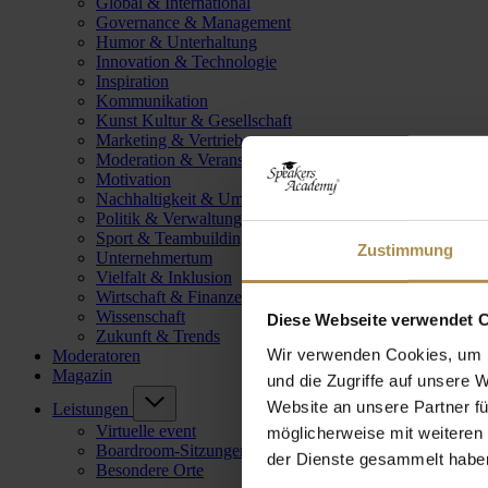
Global & International
Governance & Management
Humor & Unterhaltung
Innovation & Technologie
Inspiration
Kommunikation
Kunst Kultur & Gesellschaft
Marketing & Vertrieb
Moderation & Veranstaltungsleitung
Motivation
Nachhaltigkeit & Umwelt
Politik & Verwaltung
Sport & Teambuilding
Zustimmung
Unternehmertum
Vielfalt & Inklusion
Wirtschaft & Finanzen
Wissenschaft
Diese Webseite verwendet 
Zukunft & Trends
Wir verwenden Cookies, um I
Moderatoren
Magazin
und die Zugriffe auf unsere 
Website an unsere Partner fü
Leistungen
Virtuelle event
möglicherweise mit weiteren
Boardroom-Sitzungen
der Dienste gesammelt habe
Besondere Orte