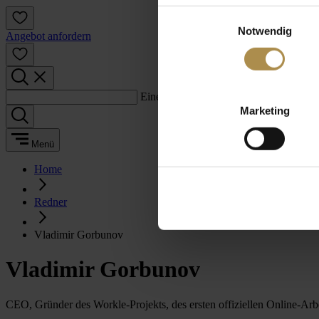
Einwilligungsauswahl
Notwendig
Angebot anfordern
Einen Suchbegriff eingeben:
Marketing
Menü
Home
Redner
Vladimir Gorbunov
Vladimir Gorbunov
CEO, Gründer des Workle-Projekts, des ersten offiziellen Online-Arb