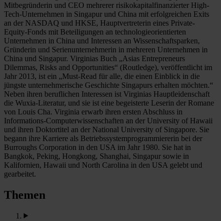
Mitbegründerin und CEO mehrerer risikokapitalfinanzierter High-
Tech-Unternehmen in Singapur und China mit erfolgreichen Exits
an der NASDAQ und HKSE, Hauptvertreterin eines Private-
Equity-Fonds mit Beteiligungen an technologieorientierten
Unternehmen in China und Interessen an Wissenschaftsparken,
Gründerin und Serienunternehmerin in mehreren Unternehmen in
China und Singapur. Virginias Buch „Asias Entrepreneurs
Dilemmas, Risks and Opportunities“ (Routledge), veröffentlicht im
Jahr 2013, ist ein „Must-Read für alle, die einen Einblick in die
jüngste unternehmerische Geschichte Singapurs erhalten möchten.“
Neben ihren beruflichen Interessen ist Virginias Hauptleidenschaft
die Wuxia-Literatur, und sie ist eine begeisterte Leserin der Romane
von Louis Cha. Virginia erwarb ihren ersten Abschluss in
Informations-Computerwissenschaften an der University of Hawaii
und ihren Doktortitel an der National University of Singapore. Sie
begann ihre Karriere als Betriebssystemprogrammiererin bei der
Burroughs Corporation in den USA im Jahr 1980. Sie hat in
Bangkok, Peking, Hongkong, Shanghai, Singapur sowie in
Kalifornien, Hawaii und North Carolina in den USA gelebt und
gearbeitet.
Themen