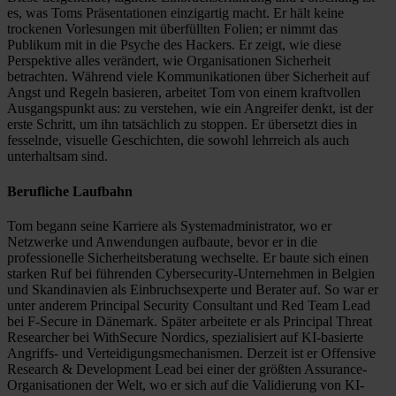
es, was Toms Präsentationen einzigartig macht. Er hält keine
trockenen Vorlesungen mit überfüllten Folien; er nimmt das
Publikum mit in die Psyche des Hackers. Er zeigt, wie diese
Perspektive alles verändert, wie Organisationen Sicherheit
betrachten. Während viele Kommunikationen über Sicherheit auf
Angst und Regeln basieren, arbeitet Tom von einem kraftvollen
Ausgangspunkt aus: zu verstehen, wie ein Angreifer denkt, ist der
erste Schritt, um ihn tatsächlich zu stoppen. Er übersetzt dies in
fesselnde, visuelle Geschichten, die sowohl lehrreich als auch
unterhaltsam sind.
Berufliche Laufbahn
Tom begann seine Karriere als Systemadministrator, wo er
Netzwerke und Anwendungen aufbaute, bevor er in die
professionelle Sicherheitsberatung wechselte. Er baute sich einen
starken Ruf bei führenden Cybersecurity-Unternehmen in Belgien
und Skandinavien als Einbruchsexperte und Berater auf. So war er
unter anderem Principal Security Consultant und Red Team Lead
bei F-Secure in Dänemark. Später arbeitete er als Principal Threat
Researcher bei WithSecure Nordics, spezialisiert auf KI-basierte
Angriffs- und Verteidigungsmechanismen. Derzeit ist er Offensive
Research & Development Lead bei einer der größten Assurance-
Organisationen der Welt, wo er sich auf die Validierung von KI-