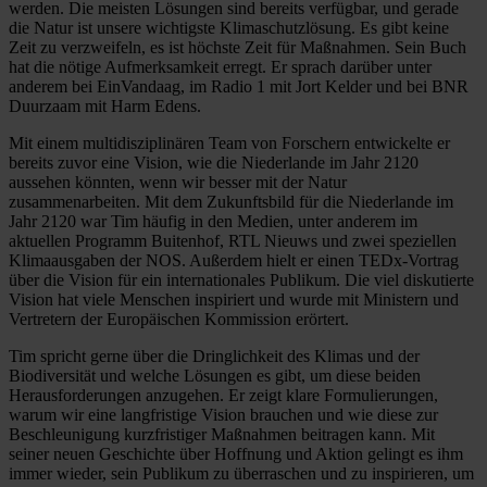
werden. Die meisten Lösungen sind bereits verfügbar, und gerade
die Natur ist unsere wichtigste Klimaschutzlösung. Es gibt keine
Zeit zu verzweifeln, es ist höchste Zeit für Maßnahmen. Sein Buch
hat die nötige Aufmerksamkeit erregt. Er sprach darüber unter
anderem bei EinVandaag, im Radio 1 mit Jort Kelder und bei BNR
Duurzaam mit Harm Edens.
Mit einem multidisziplinären Team von Forschern entwickelte er
bereits zuvor eine Vision, wie die Niederlande im Jahr 2120
aussehen könnten, wenn wir besser mit der Natur
zusammenarbeiten. Mit dem Zukunftsbild für die Niederlande im
Jahr 2120 war Tim häufig in den Medien, unter anderem im
aktuellen Programm Buitenhof, RTL Nieuws und zwei speziellen
Klimaausgaben der NOS. Außerdem hielt er einen TEDx-Vortrag
über die Vision für ein internationales Publikum. Die viel diskutierte
Vision hat viele Menschen inspiriert und wurde mit Ministern und
Vertretern der Europäischen Kommission erörtert.
Tim spricht gerne über die Dringlichkeit des Klimas und der
Biodiversität und welche Lösungen es gibt, um diese beiden
Herausforderungen anzugehen. Er zeigt klare Formulierungen,
warum wir eine langfristige Vision brauchen und wie diese zur
Beschleunigung kurzfristiger Maßnahmen beitragen kann. Mit
seiner neuen Geschichte über Hoffnung und Aktion gelingt es ihm
immer wieder, sein Publikum zu überraschen und zu inspirieren, um