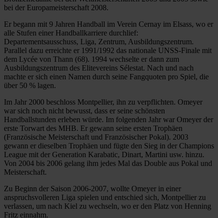
bei der Europameisterschaft 2008.
Er begann mit 9 Jahren Handball im Verein Cernay im Elsass, wo er
alle Stufen einer Handballkarriere durchlief:
Departementsausschuss, Liga, Zentrum, Ausbildungszentrum.
Parallel dazu erreichte er 1991/1992 das nationale UNSS-Finale mit
dem Lycée von Thann (68). 1994 wechselte er dann zum
Ausbildungszentrum des Elitevereins Sélestat. Nach und nach
machte er sich einen Namen durch seine Fangquoten pro Spiel, die
über 50 % lagen.
Im Jahr 2000 beschloss Montpellier, ihn zu verpflichten. Omeyer
war sich noch nicht bewusst, dass er seine schönsten
Handballstunden erleben würde. Im folgenden Jahr war Omeyer der
erste Torwart des MHB. Er gewann seine ersten Trophäen
(Französische Meisterschaft und Französischer Pokal). 2003
gewann er dieselben Trophäen und fügte den Sieg in der Champions
League mit der Generation Karabatic, Dinart, Martini usw. hinzu.
Von 2004 bis 2006 gelang ihm jedes Mal das Double aus Pokal und
Meisterschaft.
Zu Beginn der Saison 2006-2007, wollte Omeyer in einer
anspruchsvolleren Liga spielen und entschied sich, Montpellier zu
verlassen, um nach Kiel zu wechseln, wo er den Platz von Henning
Fritz einnahm.