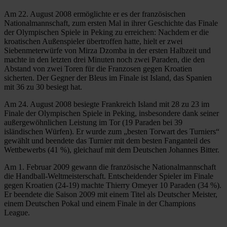
Am 22. August 2008 ermöglichte er es der französischen
Nationalmannschaft, zum ersten Mal in ihrer Geschichte das Finale
der Olympischen Spiele in Peking zu erreichen: Nachdem er die
kroatischen Außenspieler übertroffen hatte, hielt er zwei
Siebenmeterwürfe von Mirza Dzomba in der ersten Halbzeit und
machte in den letzten drei Minuten noch zwei Paraden, die den
Abstand von zwei Toren für die Franzosen gegen Kroatien
sicherten. Der Gegner der Bleus im Finale ist Island, das Spanien
mit 36 zu 30 besiegt hat.
Am 24. August 2008 besiegte Frankreich Island mit 28 zu 23 im
Finale der Olympischen Spiele in Peking, insbesondere dank seiner
außergewöhnlichen Leistung im Tor (19 Paraden bei 39
isländischen Würfen). Er wurde zum „besten Torwart des Turniers“
gewählt und beendete das Turnier mit dem besten Fanganteil des
Wettbewerbs (41 %), gleichauf mit dem Deutschen Johannes Bitter.
Am 1. Februar 2009 gewann die französische Nationalmannschaft
die Handball-Weltmeisterschaft. Entscheidender Spieler im Finale
gegen Kroatien (24-19) machte Thierry Omeyer 10 Paraden (34 %).
Er beendete die Saison 2009 mit einem Titel als Deutscher Meister,
einem Deutschen Pokal und einem Finale in der Champions
League.