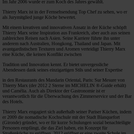
Im Jahr 2006 wurde er zum Koch des Jahres gewählt.
Thierry Marx ist in der Fernsehsendung Top Chef zu sehen, wo er
als Jurymitglied junge Köche bewertet.
Mit einem kreativen und innovativen Ansatz in der Küche schöpft
Thierry Marx seine Inspiration aus Frankreich, aber auch aus seinen
zahlreichen Reisen nach Asien. Seine Karriere führte ihn unter
anderem nach Australien, Hongkong, Thailand und Japan. Mit
avantgardistischen Texturen und Aromen verteidigt Thierry Marx
eine Küche, die keinen Konflikt zwischen
Tradition und Innovation kennt. Er bietet unvergessliche
Abendessen dank seines einzigartigen Stils und seiner Expertise
in den Restaurants des Mandarin Oriental, Paris: Sur Mesure von
Thierry Marx (der 2012 2 Sterne im MICHELIN ®-Guide erhält)
und Camélia. Auch als Direktor der Gastronomie ist er
verantwortlich für die Überwachung des Zimmerservice und der Bar
des Hotels.
Thierry Marx engagiert sich außerhalb seiner Pariser Küchen, indem
er 2009 die nomadische Kochschule mit der Stadt Blanquefort
(Gironde) gründet, wo er für kurze Schulungen sozial benachteiligte
Personen empfängt, die das Ziel haben, ein Konzept für
Straßenküche zu eröffnen. 2012 eröffnet er eine zweite Schule im