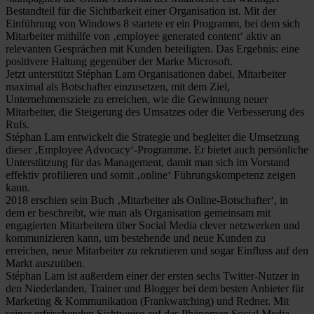
Bestandteil für die Sichtbarkeit einer Organisation ist. Mit der
Einführung von Windows 8 startete er ein Programm, bei dem sich
Mitarbeiter mithilfe von ‚employee generated content‘ aktiv an
relevanten Gesprächen mit Kunden beteiligten. Das Ergebnis: eine
positivere Haltung gegenüber der Marke Microsoft.
Jetzt unterstützt Stéphan Lam Organisationen dabei, Mitarbeiter
maximal als Botschafter einzusetzen, mit dem Ziel,
Unternehmensziele zu erreichen, wie die Gewinnung neuer
Mitarbeiter, die Steigerung des Umsatzes oder die Verbesserung des
Rufs.
Stéphan Lam entwickelt die Strategie und begleitet die Umsetzung
dieser ‚Employee Advocacy‘-Programme. Er bietet auch persönliche
Unterstützung für das Management, damit man sich im Vorstand
effektiv profilieren und somit ‚online‘ Führungskompetenz zeigen
kann.
2018 erschien sein Buch ‚Mitarbeiter als Online-Botschafter‘, in
dem er beschreibt, wie man als Organisation gemeinsam mit
engagierten Mitarbeitern über Social Media clever netzwerken und
kommunizieren kann, um bestehende und neue Kunden zu
erreichen, neue Mitarbeiter zu rekrutieren und sogar Einfluss auf den
Markt auszuüben.
Stéphan Lam ist außerdem einer der ersten sechs Twitter-Nutzer in
den Niederlanden, Trainer und Blogger bei dem besten Anbieter für
Marketing & Kommunikation (Frankwatching) und Redner. Mit
seiner erfrischenden Sichtweise auf das Phänomen Social Media