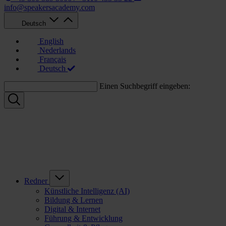
info@speakersacademy.com
Deutsch
English
Nederlands
Français
Deutsch
Einen Suchbegriff eingeben:
Redner
Künstliche Intelligenz (AI)
Bildung & Lernen
Digital & Internet
Führung & Entwicklung