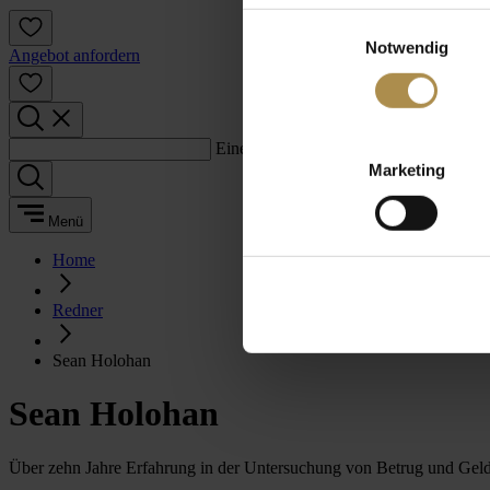
Einwilligungsauswahl
Notwendig
Angebot anfordern
Einen Suchbegriff eingeben:
Marketing
Menü
Home
Redner
Sean Holohan
Sean Holohan
Über zehn Jahre Erfahrung in der Untersuchung von Betrug und Ge