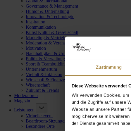
Global & International
Governance & Management
Humor & Unterhaltung
Innovation & Technologie
Inspiration
Kommunikation
Kunst Kultur & Gesellschaft
Marketing & Vertrieb
Moderation & Veranstaltungsleitung
Motivation
Nachhaltigkeit & Umwelt
Politik & Verwaltung
Sport & Teambuilding
Zustimmung
Unternehmertum
Vielfalt & Inklusion
Wirtschaft & Finanzen
Wissenschaft
Diese Webseite verwendet 
Zukunft & Trends
Wir verwenden Cookies, um I
Moderatoren
Magazin
und die Zugriffe auf unsere 
Website an unsere Partner fü
Leistungen
Virtuelle event
möglicherweise mit weiteren
Boardroom-Sitzungen
der Dienste gesammelt habe
Besondere Orte