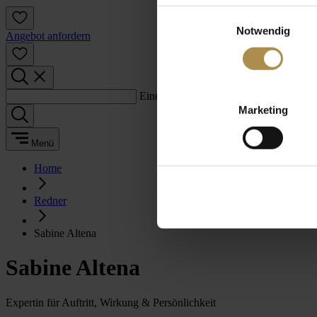
Einwilligungsauswahl
Notwendig
Angebot anfordern
Einen Suchbegriff eingeben:
Marketing
Menü
Home
Redner
Sabine Altena
Sabine Altena
Expertin für Auftritt, Wirkung & Persönlichkeit