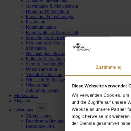
Global & International
Governance & Management
Humor & Unterhaltung
Innovation & Technologie
Inspiration
Kommunikation
Kunst Kultur & Gesellschaft
Marketing & Vertrieb
Moderation & Veranstaltungsleitung
Motivation
Nachhaltigkeit & Umwelt
Politik & Verwaltung
Sport & Teambuilding
Zustimmung
Unternehmertum
Vielfalt & Inklusion
Wirtschaft & Finanzen
Wissenschaft
Diese Webseite verwendet 
Zukunft & Trends
Wir verwenden Cookies, um I
Moderatoren
Magazin
und die Zugriffe auf unsere 
Website an unsere Partner fü
Leistungen
Virtuelle event
möglicherweise mit weiteren
Boardroom-Sitzungen
der Dienste gesammelt habe
Besondere Orte