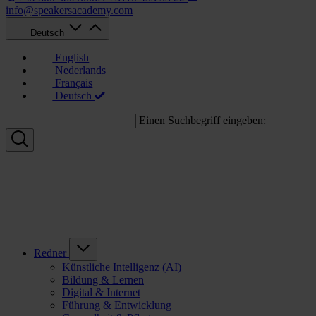
info@speakersacademy.com
Deutsch
English
Nederlands
Français
Deutsch
Einen Suchbegriff eingeben:
Redner
Künstliche Intelligenz (AI)
Bildung & Lernen
Digital & Internet
Führung & Entwicklung