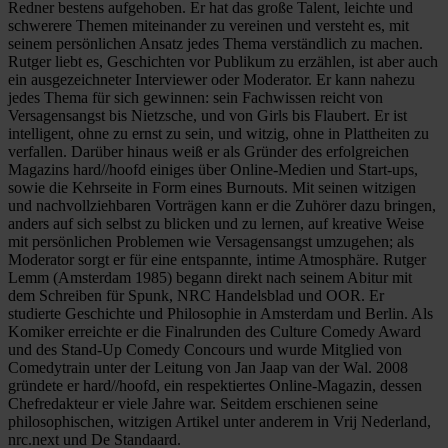
Redner bestens aufgehoben. Er hat das große Talent, leichte und
schwerere Themen miteinander zu vereinen und versteht es, mit
seinem persönlichen Ansatz jedes Thema verständlich zu machen.
Rutger liebt es, Geschichten vor Publikum zu erzählen, ist aber auch
ein ausgezeichneter Interviewer oder Moderator. Er kann nahezu
jedes Thema für sich gewinnen: sein Fachwissen reicht von
Versagensangst bis Nietzsche, und von Girls bis Flaubert. Er ist
intelligent, ohne zu ernst zu sein, und witzig, ohne in Plattheiten zu
verfallen. Darüber hinaus weiß er als Gründer des erfolgreichen
Magazins hard//hoofd einiges über Online-Medien und Start-ups,
sowie die Kehrseite in Form eines Burnouts. Mit seinen witzigen
und nachvollziehbaren Vorträgen kann er die Zuhörer dazu bringen,
anders auf sich selbst zu blicken und zu lernen, auf kreative Weise
mit persönlichen Problemen wie Versagensangst umzugehen; als
Moderator sorgt er für eine entspannte, intime Atmosphäre. Rutger
Lemm (Amsterdam 1985) begann direkt nach seinem Abitur mit
dem Schreiben für Spunk, NRC Handelsblad und OOR. Er
studierte Geschichte und Philosophie in Amsterdam und Berlin. Als
Komiker erreichte er die Finalrunden des Culture Comedy Award
und des Stand-Up Comedy Concours und wurde Mitglied von
Comedytrain unter der Leitung von Jan Jaap van der Wal. 2008
gründete er hard//hoofd, ein respektiertes Online-Magazin, dessen
Chefredakteur er viele Jahre war. Seitdem erschienen seine
philosophischen, witzigen Artikel unter anderem in Vrij Nederland,
nrc.next und De Standaard.