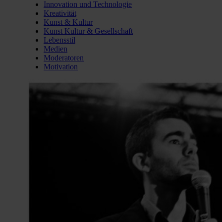
Innovation und Technologie
Kreativität
Kunst & Kultur
Kunst Kultur & Gesellschaft
Lebensstil
Medien
Moderatoren
Motivation