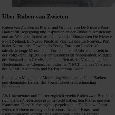
Über Ruben van Zwieten
Ruben van Zwieten ist Pfarrer und Gründer von De Nieuwe Poort,
Häuser für Begegnung und Inspiration an der Zuidas in Amsterdam
und am Weena in Rotterdam. Und von den Sinnzentren De Nieuwe
Poort Zeeland, El Nuevo Puerto in Valencia und Le Nouveau Port
in der Normandie. Gewählt als Young European Leader: 40
talentierte junge Menschen in Europa unter 40 Jahren und steht in
der Volkskrant Top 200 der einflussreichsten Niederländer. Mitglied
des Vorstands des Gesellschaftlichen Beirats der Vereinigung der
Niederländischen Chemischen Industrie (VNCI) und des Vorstands
des AUMC Alzheimer- und Krebszentrums Adore.
Ehemaliges Mitglied der Monitoring-Kommission Code Banken
und ehemaliger Berater des Vorstands der Goldschmeding
Foundation.
Als Unternehmer und Pfarrer zugleich vereint Ruben zwei Berufe in
sich, die die Niederlande groß gemacht haben: den Pfarrer und den
Kaufmann. Diese Vielseitigkeit spiegelt sich in De Nieuwe Poort
wider, mit einem umfangreichen ’sinnstiftenden‘ Kunst- und
Kulturprogramm, exzellenter Gastronomie und einzigartigen