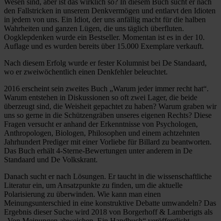
Wesen sind, aber ist das wirklich so? In diesem Buch sucht er nach
den Fallstricken in unserem Denkvermögen und entlarvt den Idioten
in jedem von uns. Ein Idiot, der uns anfällig macht für die halben
Wahrheiten und ganzen Lügen, die uns täglich überfluten.
Oogklepdenken wurde ein Bestseller. Momentan ist es in der 10.
Auflage und es wurden bereits über 15.000 Exemplare verkauft.
Nach diesem Erfolg wurde er fester Kolumnist bei De Standaard,
wo er zweiwöchentlich einen Denkfehler beleuchtet.
2016 erscheint sein zweites Buch „Warum jeder immer recht hat“.
Warum entstehen in Diskussionen so oft zwei Lager, die beide
überzeugt sind, die Weisheit gepachtet zu haben? Warum graben wir
uns so gerne in die Schützengräben unseres eigenen Rechts? Diese
Fragen versucht er anhand der Erkenntnisse von Psychologen,
Anthropologen, Biologen, Philosophen und einem achtzehnten
Jahrhundert Prediger mit einer Vorliebe für Billard zu beantworten.
Das Buch erhält 4-Sterne-Bewertungen unter anderem in De
Standaard und De Volkskrant.
Danach sucht er nach Lösungen. Er taucht in die wissenschaftliche
Literatur ein, um Ansatzpunkte zu finden, um die aktuelle
Polarisierung zu überwinden. Wie kann man einen
Meinungsunterschied in eine konstruktive Debatte umwandeln? Das
Ergebnis dieser Suche wird 2018 von Borgerhoff & Lamberigts als
„Von Meinungen abweichen, Ein Handbuch“ veröffentlicht.