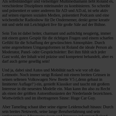
Als selbstständiger und vielseitiger Multimediamann liebt Roland es,
verschiedene Disziplinen miteinander zu kombinieren. So schreibt
und präsentiert er unter anderem für AD und AD.nl, ist sehr aktiv
auf seinen eigenen sozialen Medien, präsentiert Podcasts und eine
wöchentliche Radioshow für De Ondernemer, denkt gerne kreativ
mit und steht mit Leichtigkeit live für große Säle auf der Bühne.
Sein Ton ist dabei heiter, charmant und aufrichtig neugierig, immer
mit einem guten Gespür für die richtigen Fragen und einem scharfen
Gefühl für die Schaffung der gewünschten Atmosphäre. Durch
seine angenehmen Umgangsformen ist Roland die ideale Person als
Moderator, Panel- oder Gesprächsleiter: Bei ihm fühlt sich jeder
Gast wohl, der Inhalt wird präzise und kompetent behandelt, aber es
darf auch gerne gesellig sein!
Und ja, dabei sind Autos und Mobilität nach wie vor oft das
Leitmotiv. Noch immer steigt Roland mit einem breiten Grinsen in
seinen seltenen Volkswagen New Beetle V5 (‚denn gebaut in
limitierter Auflage!‘) ein, genießt Klassiker und taucht mit großem
Interesse in die neuesten Modelle ein. Man kann ihn also zu Recht
als einen der größten Autoenthusiasten der Niederlande bezeichnen.
Wortwörtlich und im übertragenen Sinne: Huge Car Guy.
Aber Tameling schaut über seine eigene Leidenschaft hinaus: Durch
sein breites Netzwerk, seine lange Berufserfahrung und sein