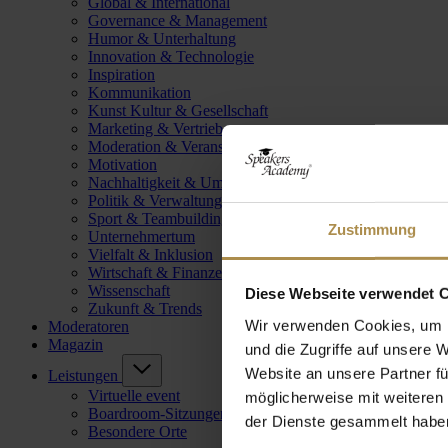
Global & International
Governance & Management
Humor & Unterhaltung
Innovation & Technologie
Inspiration
Kommunikation
Kunst Kultur & Gesellschaft
Marketing & Vertrieb
Moderation & Veranstaltungsleitung
Motivation
Nachhaltigkeit & Umwelt
Politik & Verwaltung
Sport & Teambuilding
Zustimmung
Unternehmertum
Vielfalt & Inklusion
Wirtschaft & Finanzen
Wissenschaft
Diese Webseite verwendet 
Zukunft & Trends
Wir verwenden Cookies, um I
Moderatoren
Magazin
und die Zugriffe auf unsere 
Website an unsere Partner fü
Leistungen
Virtuelle event
möglicherweise mit weiteren
Boardroom-Sitzungen
der Dienste gesammelt habe
Besondere Orte