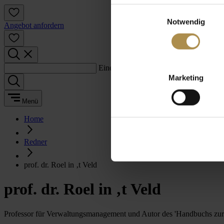
Einwilligungsauswahl
Notwendig
Angebot anfordern
Einen Suchbegriff eingeben:
Marketing
Menü
Home
Redner
prof. dr. Roel in ‚t Veld
prof. dr. Roel in ‚t Veld
Professor für Verwaltungsmanagement und Autor des 'Handbuchs zu