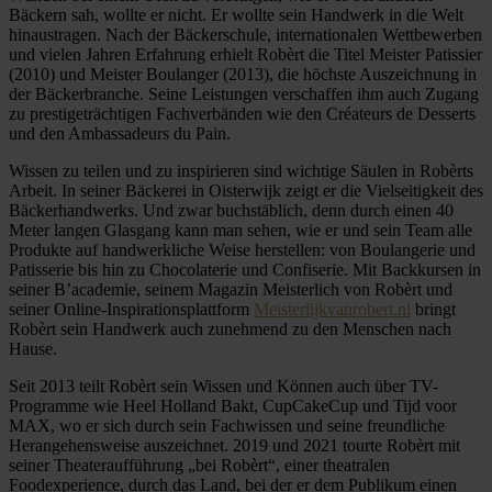
Bäckern sah, wollte er nicht. Er wollte sein Handwerk in die Welt
hinaustragen. Nach der Bäckerschule, internationalen Wettbewerben
und vielen Jahren Erfahrung erhielt Robèrt die Titel Meister Patissier
(2010) und Meister Boulanger (2013), die höchste Auszeichnung in
der Bäckerbranche. Seine Leistungen verschaffen ihm auch Zugang
zu prestigeträchtigen Fachverbänden wie den Créateurs de Desserts
und den Ambassadeurs du Pain.
Wissen zu teilen und zu inspirieren sind wichtige Säulen in Robèrts
Arbeit. In seiner Bäckerei in Oisterwijk zeigt er die Vielseitigkeit des
Bäckerhandwerks. Und zwar buchstäblich, denn durch einen 40
Meter langen Glasgang kann man sehen, wie er und sein Team alle
Produkte auf handwerkliche Weise herstellen: von Boulangerie und
Patisserie bis hin zu Chocolaterie und Confiserie. Mit Backkursen in
seiner B’academie, seinem Magazin Meisterlich von Robèrt und
seiner Online-Inspirationsplattform
Meisterlijkvanrobert.nl
bringt
Robèrt sein Handwerk auch zunehmend zu den Menschen nach
Hause.
Seit 2013 teilt Robèrt sein Wissen und Können auch über TV-
Programme wie Heel Holland Bakt, CupCakeCup und Tijd voor
MAX, wo er sich durch sein Fachwissen und seine freundliche
Herangehensweise auszeichnet. 2019 und 2021 tourte Robèrt mit
seiner Theateraufführung „bei Robèrt“, einer theatralen
Foodexperience, durch das Land, bei der er dem Publikum einen