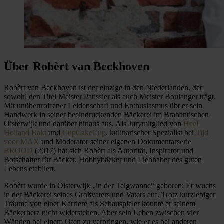
Über Robèrt van Beckhoven
Robèrt van Beckhoven ist der einzige in den Niederlanden, der
sowohl den Titel Meister Patissier als auch Meister Boulanger trägt.
Mit unübertroffener Leidenschaft und Enthusiasmus übt er sein
Handwerk in seiner beeindruckenden Bäckerei im Brabantischen
Oisterwijk und darüber hinaus aus. Als Jurymitglied von
Heel
Holland Bakt
und
CupCakeCup
, kulinarischer Spezialist bei
Tijd
voor MAX
und Moderator seiner eigenen Dokumentarserie
BROOD
(2017) hat sich Robèrt als Autorität, Inspirator und
Botschafter für Bäcker, Hobbybäcker und Liebhaber des guten
Lebens etabliert.
Robèrt wurde in Oisterwijk „in der Teigwanne“ geboren: Er wuchs
in der Bäckerei seines Großvaters und Vaters auf. Trotz kurzlebiger
Träume von einer Karriere als Schauspieler konnte er seinem
Bäckerherz nicht widerstehen. Aber sein Leben zwischen vier
Wänden bei einem Ofen zu verbringen, wie er es bei anderen