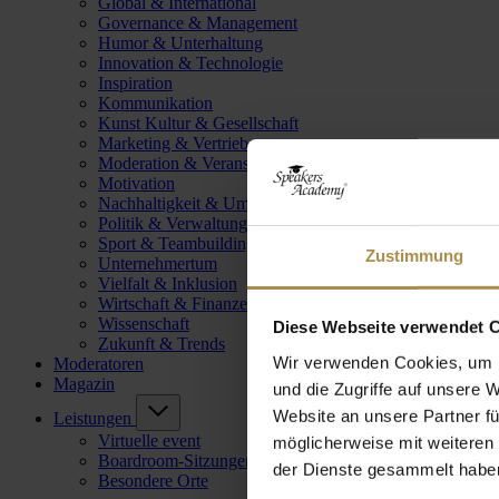
Global & International
Governance & Management
Humor & Unterhaltung
Innovation & Technologie
Inspiration
Kommunikation
Kunst Kultur & Gesellschaft
Marketing & Vertrieb
Moderation & Veranstaltungsleitung
Motivation
Nachhaltigkeit & Umwelt
Politik & Verwaltung
Sport & Teambuilding
Zustimmung
Unternehmertum
Vielfalt & Inklusion
Wirtschaft & Finanzen
Wissenschaft
Diese Webseite verwendet 
Zukunft & Trends
Wir verwenden Cookies, um I
Moderatoren
Magazin
und die Zugriffe auf unsere 
Website an unsere Partner fü
Leistungen
Virtuelle event
möglicherweise mit weiteren
Boardroom-Sitzungen
der Dienste gesammelt habe
Besondere Orte