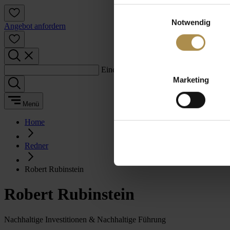
Einwilligungsauswahl
Notwendig
Angebot anfordern
Einen Suchbegriff eingeben:
Marketing
Menü
Home
Redner
Robert Rubinstein
Robert Rubinstein
Nachhaltige Investitionen & Nachhaltige Führung