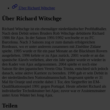
Über Richard Witschge
Über Richard Witschge
Richard Witschge ist ein ehemaliger niederländischer Profifußballer.
Nach dem Debüt seines Bruders Rob Witschge debütierte Richard
1986 für Ajax. In der Saison 1991/1992 wechselte er zu FC
Barcelona. Nach 3 Saisons zog er zum damals erfolgreichen
Bordeaux, wo er unter anderem zusammen mit Zinédine Zidane
spielte. 1995 wurde er für ein paar Monate an die Blackburn Rovers
ausgeliehen. 1996 kehrte er zu Ajax zurück. 2001 wurde er an das
spanische Alavés verliehen, aber ein Jahr später wurde er wieder in
den Kader von Ajax aufgenommen. 2004 spielte er noch eine
Saison für den japanischen Verein Oita Trinita, entschied sich jedoch
danach, seine aktive Karriere zu beenden. 1990 gab er sein Debüt in
der niederländischen Nationalmannschaft. Insgesamt spielte er 31
Mal für Oranje und erzielte dabei 1 Tor, den Siegtreffer im EM-
Qualifikationsspiel 1991 gegen Portugal. Heute arbeitet Richard als
individueller Techniktrainer bei Ajax; zuvor war er Assistenztrainer
unter Aron Winter bei Jong Ajax.
Teilen